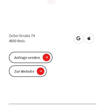
Zeller Straße 74
in Google Maps
in Apple 
4600
Wels
Anfrage senden
Zur Website