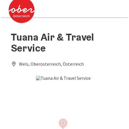
Accesskey
Accesskey
Zum Inhalt
Zum Seitenanfang
[0]
[2]
Tuana Air & Travel
Service
Wels, Oberösterreich, Österreich