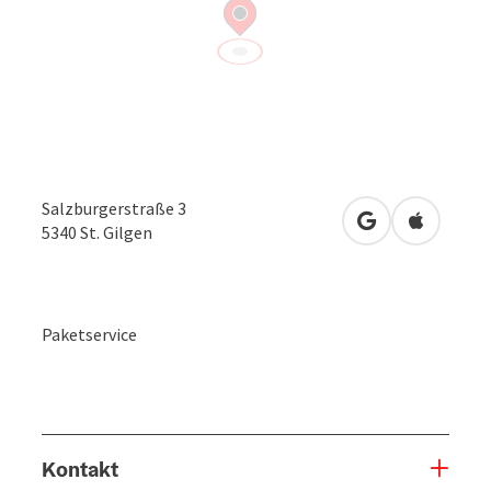
Salzburgerstraße 3
in Google Maps
in Apple 
5340
St. Gilgen
Paketservice
Kontakt