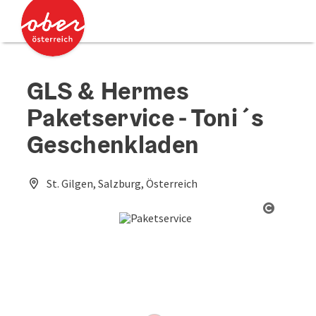
Accesskey
Accesskey
Zum Inhalt
Zum Seitenanfang
[0]
[2]
GLS & Hermes
Paketservice - Toni´s
Geschenkladen
St. Gilgen, Salzburg, Österreich
Copyrig