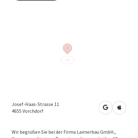
Josef-Haas-Strasse 11
in Google Map
in Apple
4655
Vorchdorf
Wir begrüßen Sie bei der Firma Laimerbau GmbH.,