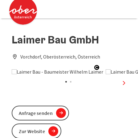
Accesskey
Accesskey
Zum Inhalt
Zum Seitenanfang
[0]
[2]
Laimer Bau GmbH
Vorchdorf, Oberösterreich, Österreich
Copyright öffne
nächst
Anfrage senden
Zur Website