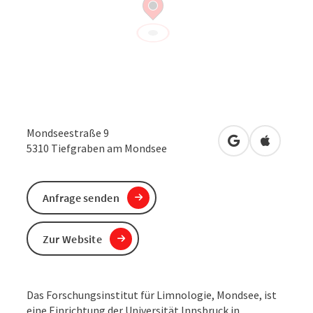
Mondseestraße 9
in Google Maps
in Apple 
5310
Tiefgraben am Mondsee
Anfrage senden
Zur Website
Das Forschungsinstitut für Limnologie, Mondsee, ist
eine Einrichtung der Universität Innsbruck in