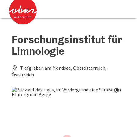
Accesskey
Accesskey
Zum Inhalt
Zum Seitenanfang
[0]
[2]
Forschungsinstitut für
Limnologie
Tiefgraben am Mondsee, Oberösterreich,
Österreich
Copyrig