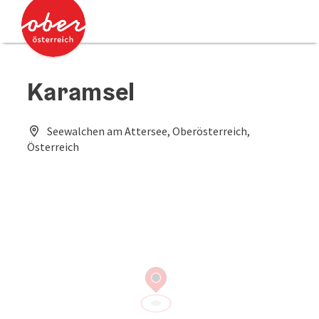
Accesskey
Accesskey
Zum Inhalt
Zum Seitenanfang
[0]
[2]
Karamsel
Seewalchen am Attersee, Oberösterreich,
Österreich