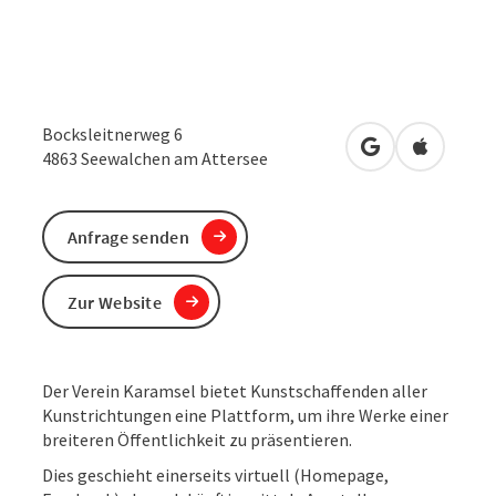
Bocksleitnerweg 6
in Google Maps
in Apple 
4863
Seewalchen am Attersee
Anfrage senden
Zur Website
Der Verein Karamsel bietet Kunstschaffenden aller
Kunstrichtungen eine Plattform, um ihre Werke einer
breiteren Öffentlichkeit zu präsentieren.
Dies geschieht einerseits virtuell (Homepage,