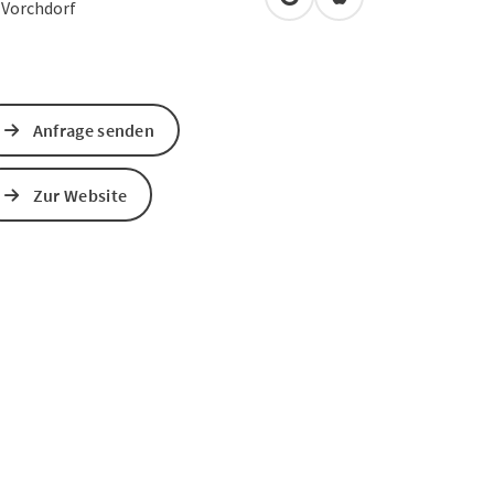
in Google Maps öffnen
in Apple Maps öffn
5
Vorchdorf
Anfrage senden
Zur Website