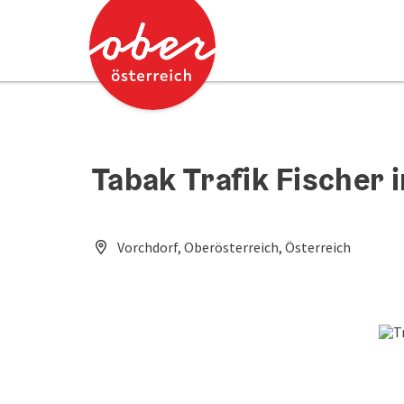
Accesskey
Accesskey
Zum Inhalt
Zum Seitenanfang
[0]
[2]
Tabak Trafik Fischer 
Vorchdorf, Oberösterreich, Österreich