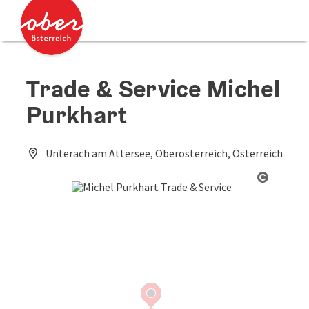
Accesskey
Accesskey
Zum Inhalt
Zum Seitenanfang
[0]
[2]
Trade & Service Michel
Purkhart
Unterach am Attersee, Oberösterreich, Österreich
Copyrig