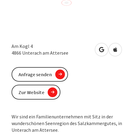
Am Kogl 4
in Google Maps
in Apple 
4866
Unterach am Attersee
Anfrage senden
Zur Website
Wir sind ein Familienunternehmen mit Sitz in der
wunderschönen Seenregion des Salzkammergutes, in
Unterach am Attersee.