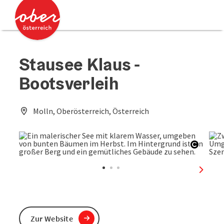
Accesskey
Accesskey
Zum Inhalt
Zum Seitenanfang
[0]
[2]
Stausee Klaus -
Bootsverleih
Molln, Oberösterreich, Österreich
Copyri
nächst
Zur Website