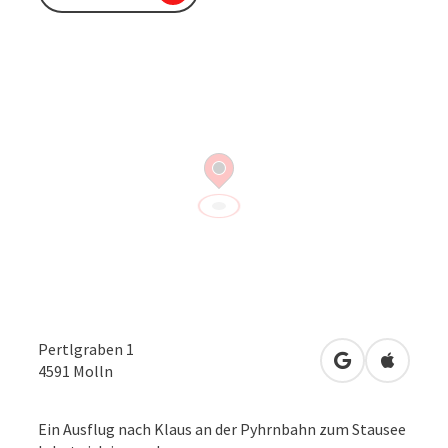
Pertlgraben 1
in Google Map
in Apple
4591
Molln
Ein Ausflug nach Klaus an der Pyhrnbahn zum Stausee