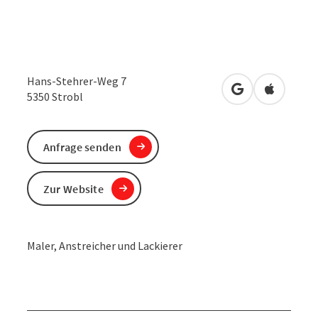
Hans-Stehrer-Weg 7
in Google Maps
in Apple 
5350
Strobl
Anfrage senden
Zur Website
Maler, Anstreicher und Lackierer