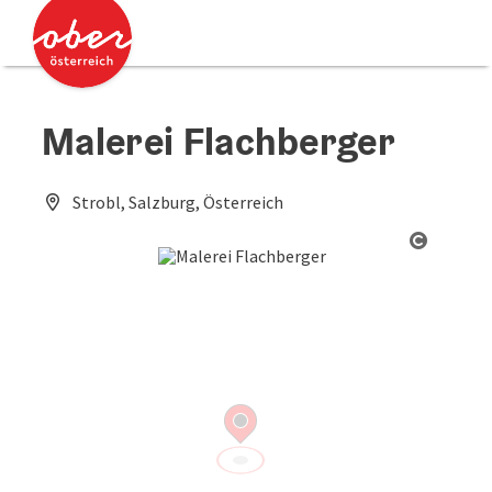
Accesskey
Accesskey
Zum Inhalt
Zum Seitenanfang
[0]
[2]
Malerei Flachberger
Strobl, Salzburg, Österreich
Copyrig