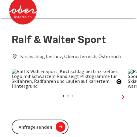
Accesskey
Accesskey
Zum Inhalt
Zum Seitenanfang
[0]
[2]
Ralf & Walter Sport
Kirchschlag bei Linz, Oberösterreich, Österreich
Copyri
nächst
Anfrage senden