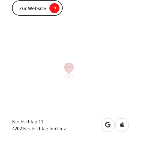
Zur Website
Kirchschlag 11
in Google Map
in Apple
4202
Kirchschlag bei Linz