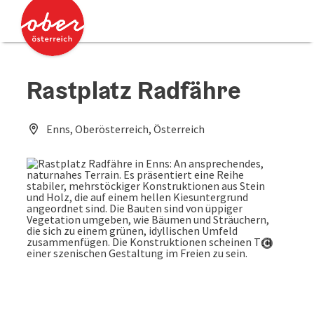
Accesskey
Accesskey
Zum Inhalt
Zum Seitenanfang
[0]
[2]
Rastplatz Radfähre
Enns, Oberösterreich, Österreich
Copyrig