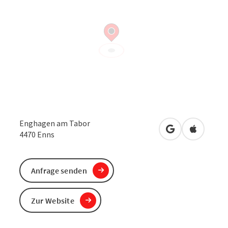
Enghagen am Tabor
in Google Maps
in Apple 
4470
Enns
Anfrage senden
Zur Website