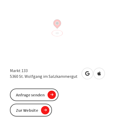
Markt 133
in Google Maps
in Apple 
5360
St. Wolfgang im Salzkammergut
Anfrage senden
Zur Website