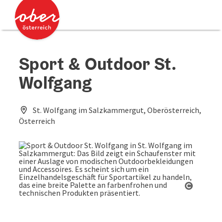
Accesskey
Accesskey
Zum Inhalt
Zum Seitenanfang
[0]
[2]
Sport & Outdoor St.
Wolfgang
St. Wolfgang im Salzkammergut, Oberösterreich,
Österreich
Copyrig