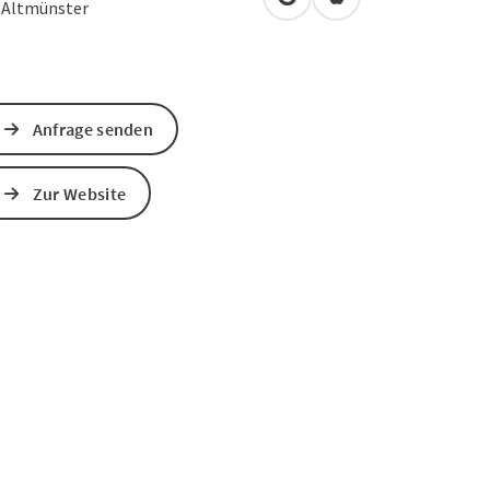
in Google Maps öffnen
in Apple Maps öffn
3
Altmünster
Anfrage senden
Zur Website