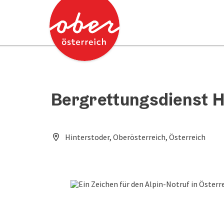
Accesskey
Accesskey
Zum Inhalt
Zum Seitenanfang
[0]
[2]
Bergrettungsdienst H
Hinterstoder, Oberösterreich, Österreich