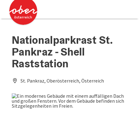
Accesskey
Accesskey
Zum Inhalt
Zum Seitenanfang
[0]
[2]
Nationalparkrast St.
Pankraz - Shell
Raststation
St. Pankraz, Oberösterreich, Österreich