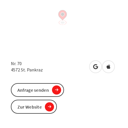
Nr. 70
in Google Maps
in Apple 
4572
St. Pankraz
Anfrage senden
Zur Website