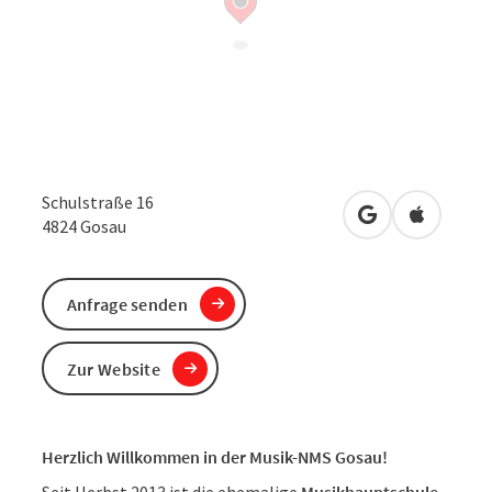
Schulstraße 16
in Google Maps
in Apple 
4824
Gosau
Anfrage senden
Zur Website
Herzlich Willkommen in der Musik-NMS Gosau!
Seit Herbst 2013 ist die ehemalige
Musikhauptschule