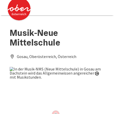
Accesskey
Accesskey
Zum Inhalt
Zum Seitenanfang
[0]
[2]
Musik-Neue
Mittelschule
Gosau, Oberösterreich, Österreich
Copyrig