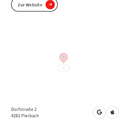
Zur Website
Dorfstraße 2
in Google Map
in Apple
4282
Pierbach