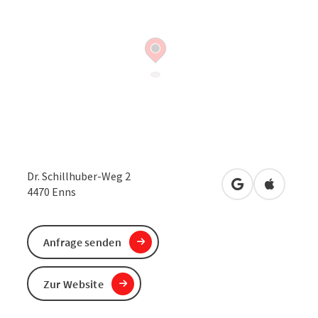
Dr. Schillhuber-Weg 2
in Google Maps
in Apple 
4470
Enns
Anfrage senden
Zur Website