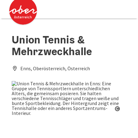
Accesskey
Accesskey
Zum Inhalt
Zum Seitenanfang
[0]
[2]
Union Tennis &
Mehrzweckhalle
Enns, Oberösterreich, Österreich
Copyrig