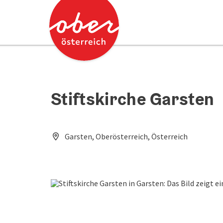
Accesskey
Accesskey
Zum Inhalt
Zum Seitenanfang
[0]
[2]
Stiftskirche Garsten
Garsten, Oberösterreich, Österreich