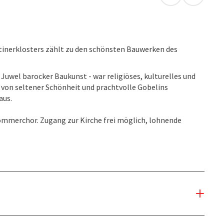
in Google Map
in Apple
ktinerklosters zählt zu den schönsten Bauwerken des
 Juwel barocker Baukunst - war religiöses, kulturelles und
 von seltener Schönheit und prachtvolle Gobelins
aus.
Sommerchor. Zugang zur Kirche frei möglich, lohnende