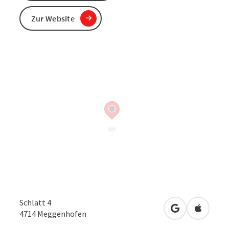
Zur Website
Schlatt 4
in Google Map
in Apple
4714
Meggenhofen