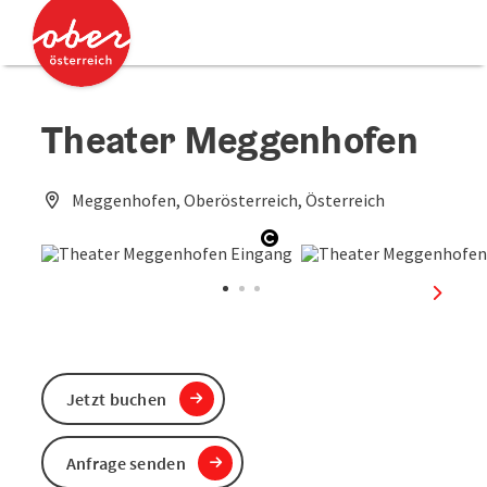
Accesskey
Accesskey
Zum Inhalt
Zum Seitenanfang
[0]
[2]
Theater Meggenhofen
Meggenhofen, Oberösterreich, Österreich
Copyright öffnen
nächst
Jetzt buchen
Anfrage senden