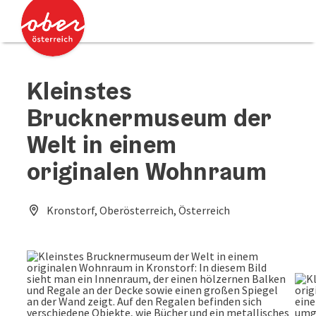
Accesskey
Accesskey
Zum Inhalt
Zum Seitenanfang
[0]
[2]
Kleinstes
Brucknermuseum der
Welt in einem
originalen Wohnraum
Kronstorf, Oberösterreich, Österreich