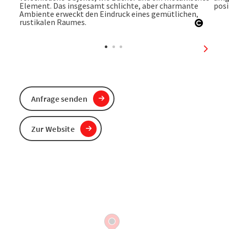
Copyri
nächst
Anfrage senden
Zur Website