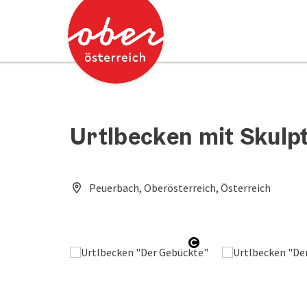
Accesskey
Accesskey
Zum Inhalt
Zum Seitenanfang
[0]
[2]
Urtlbecken mit Skulp
Peuerbach, Oberösterreich, Österreich
Copyright öffnen