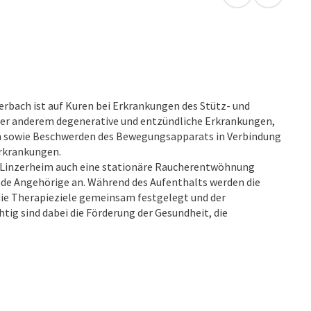
in Google Map
in Apple
rbach ist auf Kuren bei Erkrankungen des Stütz- und
ter anderem degenerative und entzündliche Erkrankungen,
 sowie Beschwerden des Bewegungsapparats in Verbindung
Erkrankungen.
s Linzerheim auch eine stationäre Raucherentwöhnung
de Angehörige an. Während des Aufenthalts werden die
die Therapieziele gemeinsam festgelegt und der
tig sind dabei die Förderung der Gesundheit, die
.