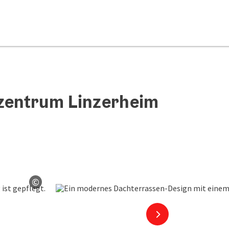
zentrum Linzerheim
©
Copyright öffnen
nächstes Element