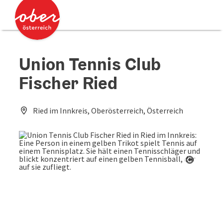
Accesskey
Accesskey
Zum Inhalt
Zum Seitenanfang
[0]
[2]
Union Tennis Club
Fischer Ried
Ried im Innkreis, Oberösterreich, Österreich
Copyrig