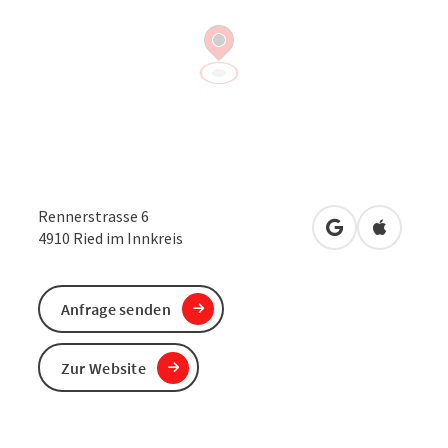
Rennerstrasse 6
in Google Maps
in Apple 
4910
Ried im Innkreis
Anfrage senden
Zur Website