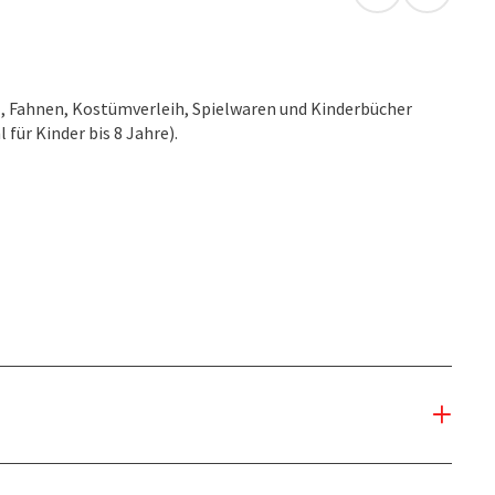
in Google Map
in Apple
l, Fahnen, Kostümverleih, Spielwaren und Kinderbücher
für Kinder bis 8 Jahre).