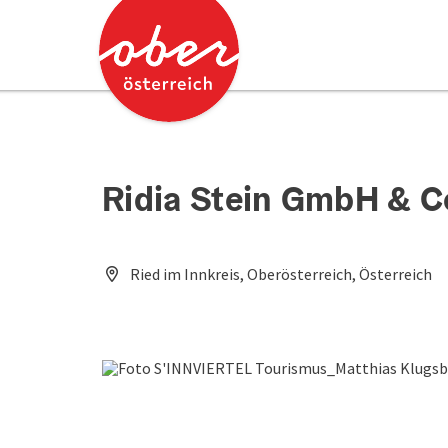
Accesskey
Accesskey
Zum Inhalt
Zum Seitenanfang
[0]
[2]
Ridia Stein GmbH & 
Ried im Innkreis, Oberösterreich, Österreich