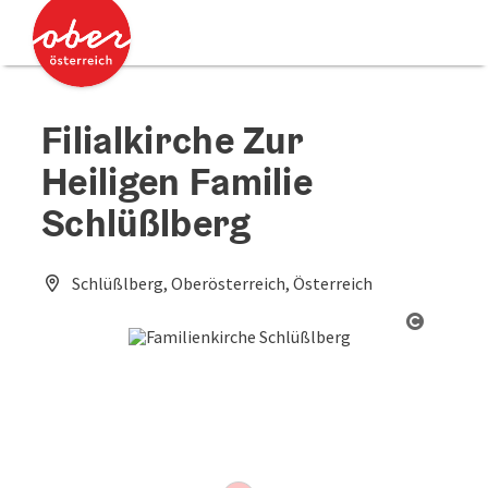
Accesskey
Accesskey
Zum Inhalt
Zum Seitenanfang
[0]
[2]
Filialkirche Zur
Heiligen Familie
Schlüßlberg
Schlüßlberg, Oberösterreich, Österreich
Copyrig