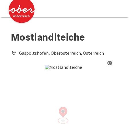
Accesskey
Accesskey
Zum Inhalt
Zum Seitenanfang
[0]
[2]
Mostlandlteiche
Gaspoltshofen, Oberösterreich, Österreich
Copyrig