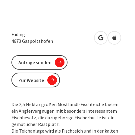
Fading
in Google Maps
in Apple 
4673
Gaspoltshofen
Anfrage senden
Zur Website
Die 2,5 Hektar großen Mostlandl-Fischteiche bieten
ein Anglervergnügen mit besonders interessantem
Fischbesatz, die dazugehörige Fischerhütte ist ein
gemütlicher Rastplatz.
Die Teichanlage wird als Fischteich und in der kalten