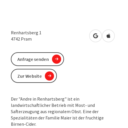
Renhartsberg 1
in Google Maps
in Apple 
4742
Pram
Anfrage senden
Zur Website
Der "Andre in Renhartsberg" ist ein
landwirtschaftlicher Betrieb mit Most- und
Safterzeugung aus regionalem Obst. Eine der
Spezialitäten der Familie Maier ist der fruchtige
Birnen-Cider.