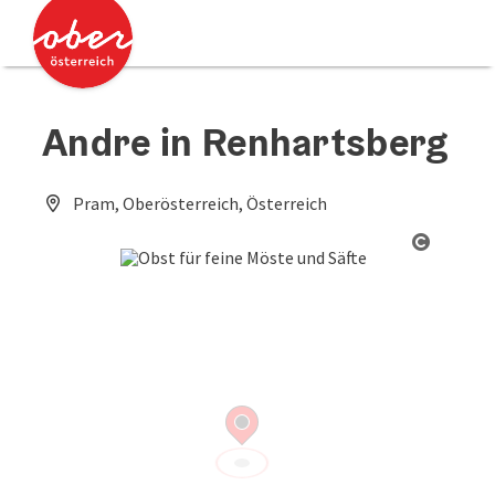
Accesskey
Accesskey
Zum Inhalt
Zum Seitenanfang
[0]
[2]
Andre in Renhartsberg
Pram, Oberösterreich, Österreich
Copyrig