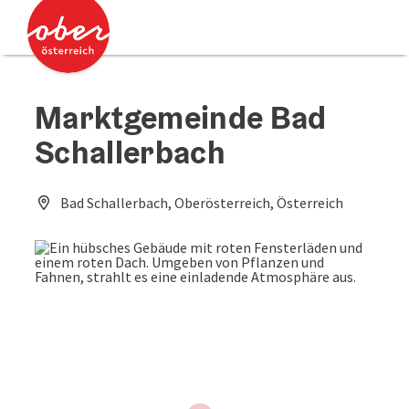
Accesskey
Accesskey
Zum Inhalt
Zum Seitenanfang
[0]
[2]
Marktgemeinde Bad
Schallerbach
Bad Schallerbach, Oberösterreich, Österreich