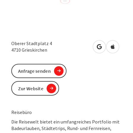
Oberer Stadtplatz 4
in Google Maps
in Apple 
4710
Grieskirchen
Anfrage senden
Zur Website
Reisebüro
Die Reisewelt bietet ein umfangreiches Portfolio mit
Badeurlauben, Städtetrips, Rund- und Fernreisen,