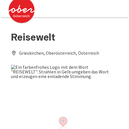
Accesskey
Accesskey
Zum Inhalt
Zum Seitenanfang
[0]
[2]
Reisewelt
Grieskirchen, Oberösterreich, Österreich