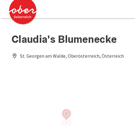
Accesskey
Accesskey
Zum Inhalt
Zum Seitenanfang
[0]
[2]
Claudia's Blumenecke
St. Georgen am Walde, Oberösterreich, Österreich