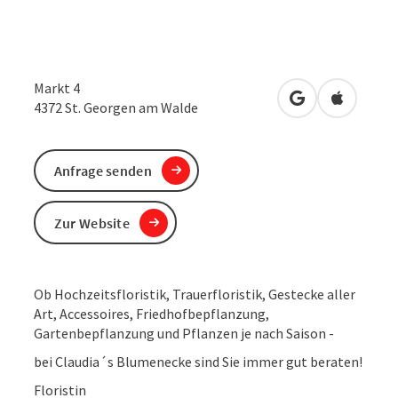
Markt 4
in Google Maps
in Apple 
4372
St. Georgen am Walde
Anfrage senden
Zur Website
Ob Hochzeitsfloristik, Trauerfloristik, Gestecke aller
Art, Accessoires, Friedhofbepflanzung,
Gartenbepflanzung und Pflanzen je nach Saison -
bei Claudia´s Blumenecke sind Sie immer gut beraten!
Floristin