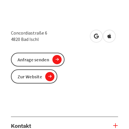
Concordiastraße 6
in Google Maps
in Apple 
4820
Bad Ischl
Anfrage senden
Zur Website
Kontakt