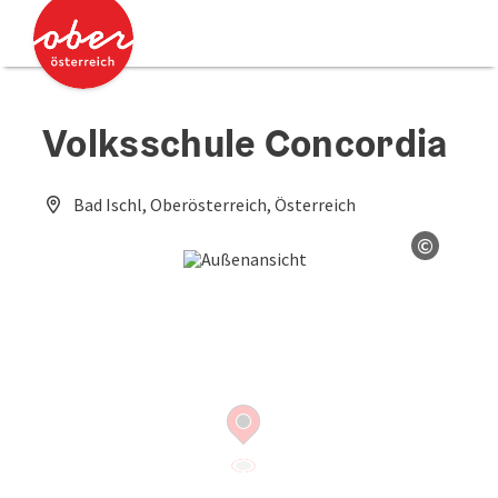
Accesskey
Accesskey
Zum Inhalt
Zum Seitenanfang
[0]
[2]
Volksschule Concordia
Bad Ischl, Oberösterreich, Österreich
©
Copyrig