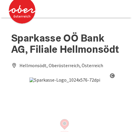
Accesskey
Accesskey
Zum Inhalt
Zum Seitenanfang
[0]
[2]
Sparkasse OÖ Bank
AG, Filiale Hellmonsödt
Hellmonsödt, Oberösterreich, Österreich
Copyrig