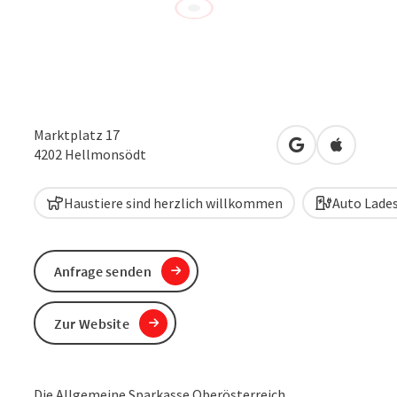
Marktplatz 17
in Google Maps
in Apple 
4202
Hellmonsödt
Haustiere sind herzlich willkommen
Auto Lade
Anfrage senden
Zur Website
Die Allgemeine Sparkasse Oberösterreich