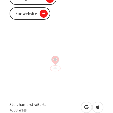
Zur Website
Stelzhamerstraße 6a
in Google Map
in Apple
4600
Wels