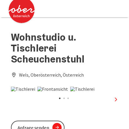
Accesskey
Accesskey
Zum Inhalt
Zum Seitenanfang
[0]
[2]
Wohnstudio u.
Tischlerei
Scheuchenstuhl
Wels, Oberösterreich, Österreich
nächst
Anfrage senden