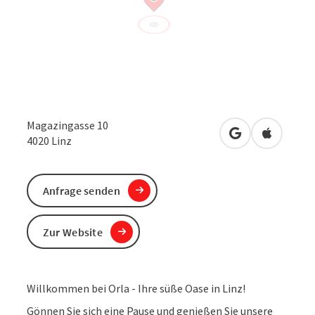
Magazingasse 10
in Google Maps
in Apple 
4020
Linz
Anfrage senden
Zur Website
Willkommen bei Orla - Ihre süße Oase in Linz!
Gönnen Sie sich eine Pause und genießen Sie unsere