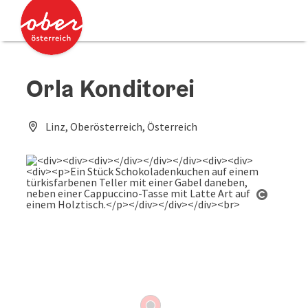
Accesskey
Accesskey
Zum Inhalt
Zum Seitenanfang
[0]
[2]
Orla Konditorei
Linz, Oberösterreich, Österreich
Copyrig