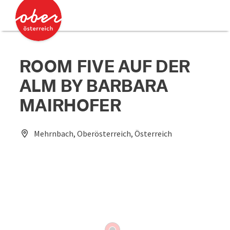
Accesskey
Accesskey
Zum Inhalt
Zum Seitenanfang
[0]
[2]
ROOM FIVE AUF DER
ALM BY BARBARA
MAIRHOFER
Mehrnbach, Oberösterreich, Österreich