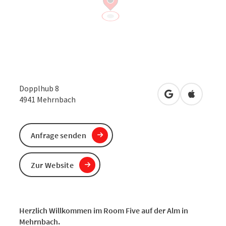
Dopplhub 8
in Google Maps
in Apple 
4941
Mehrnbach
Anfrage senden
Zur Website
Herzlich Willkommen im Room Five auf der Alm in
Mehrnbach.