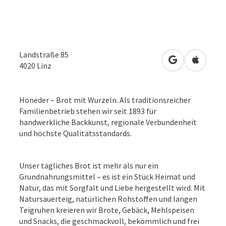
Landstraße 85
in Google Map
in Apple
4020
Linz
Honeder – Brot mit Wurzeln. Als traditionsreicher
Familienbetrieb stehen wir seit 1893 für
handwerkliche Backkunst, regionale Verbundenheit
und höchste Qualitätsstandards.
Unser tägliches Brot ist mehr als nur ein
Grundnahrungsmittel – es ist ein Stück Heimat und
Natur, das mit Sorgfalt und Liebe hergestellt wird. Mit
Natursauerteig, natürlichen Rohstoffen und langen
Teigruhen kreieren wir Brote, Gebäck, Mehlspeisen
und Snacks, die geschmackvoll, bekömmlich und frei