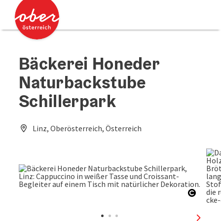
Accesskey
Accesskey
Zum Inhalt
Zum Seitenanfang
[0]
[2]
Bäckerei Honeder
Naturbackstube
Schillerpark
Linz, Oberösterreich, Österreich
Copyri
nächst