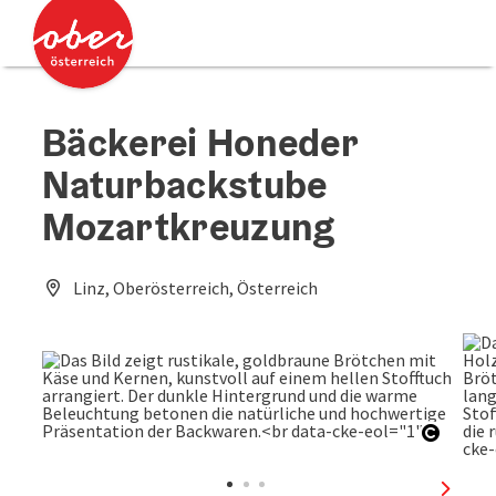
Accesskey
Accesskey
Zum Inhalt
Zum Seitenanfang
[0]
[2]
Bäckerei Honeder
Naturbackstube
Mozartkreuzung
Linz, Oberösterreich, Österreich
Copyri
nächst