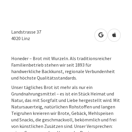
Landstrasse 37
in Google Map
in Apple
4020
Linz
Honeder – Brot mit Wurzeln. Als traditionsreicher
Familienbetrieb stehen wir seit 1893 für
handwerkliche Backkunst, regionale Verbundenheit
und höchste Qualitätsstandards.
Unser tägliches Brot ist mehr als nur ein
Grundnahrungsmittel – es ist ein Stück Heimat und
Natur, das mit Sorgfalt und Liebe hergestellt wird. Mit
Natursauerteig, natürlichen Rohstoffen und langen
Teigruhen kreieren wir Brote, Gebäck, Mehlspeisen
und Snacks, die geschmackvoll, bekömmlich und frei
von künstlichen Zusätzen sind. Unser Versprechen: