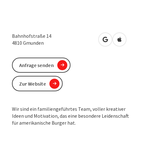
Bahnhofstraße 14
in Google Maps
in Apple 
4810
Gmunden
Anfrage senden
Zur Website
Wir sind ein familiengeführtes Team, voller kreativer
Ideen und Motivation, das eine besondere Leidenschaft
für amerikanische Burger hat.