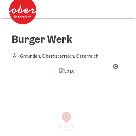
Accesskey
Accesskey
Zum Inhalt
Zum Seitenanfang
[0]
[2]
Burger Werk
Gmunden, Oberösterreich, Österreich
Copyrig