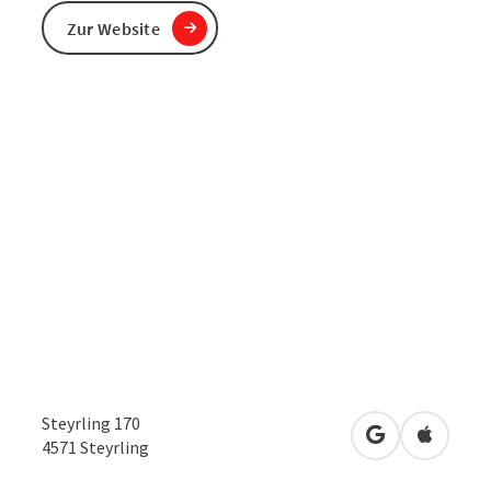
Zur Website
Steyrling 170
in Google Map
in Apple
4571
Steyrling