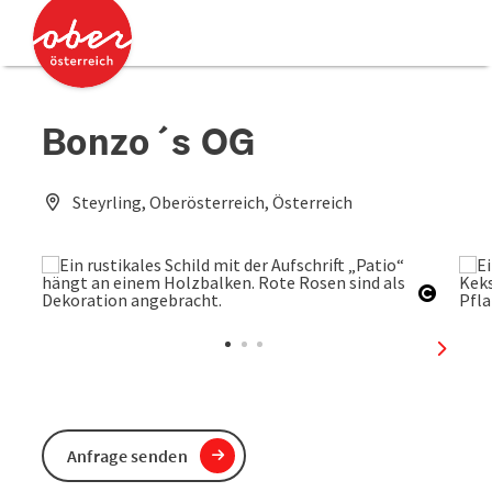
Accesskey
Accesskey
Zum Inhalt
Zum Seitenanfang
[0]
[2]
Bonzo´s OG
Steyrling, Oberösterreich, Österreich
Copyri
nächst
Anfrage senden