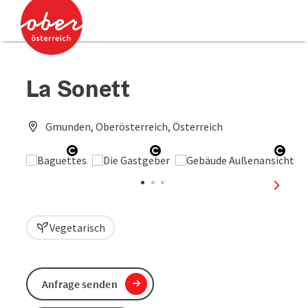
Accesskey
Accesskey
Zum Inhalt
Zum Seitenanfang
[0]
[2]
La Sonett
Gmunden, Oberösterreich, Österreich
Copyright öffnen
Copyright öffnen
Copy
nächst
Vegetarisch
Anfrage senden