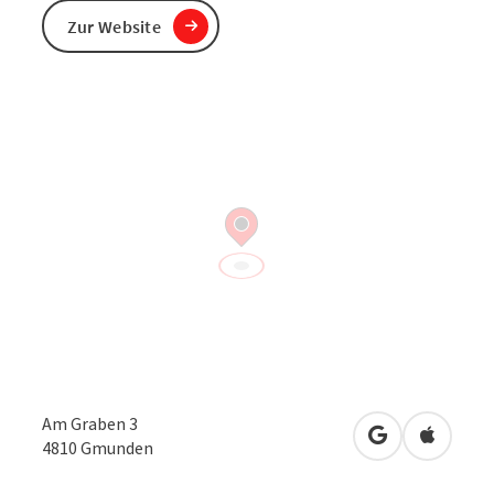
Zur Website
Am Graben 3
in Google Map
in Apple
4810
Gmunden