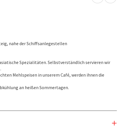
in Google Map
in Apple
ig, nahe der Schiffsanlegestellen
siatische Spezialitäten. Selbstverständlich servieren wir
.
chten Mehlspeisen in unserem Café, werden ihnen die
e Abkühlung an heißen Sommertagen.