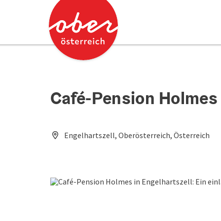
Accesskey
Accesskey
Zum Inhalt
Zum Seitenanfang
[0]
[2]
Café-Pension Holmes
Engelhartszell, Oberösterreich, Österreich