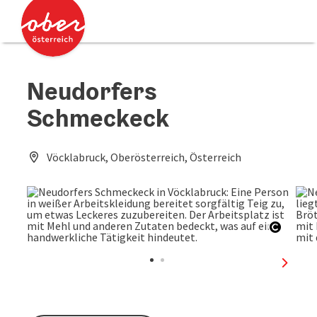
Accesskey
Accesskey
Zum Inhalt
Zum Seitenanfang
[0]
[2]
Neudorfers
Schmeckeck
Vöcklabruck, Oberösterreich, Österreich
Copyri
nächst