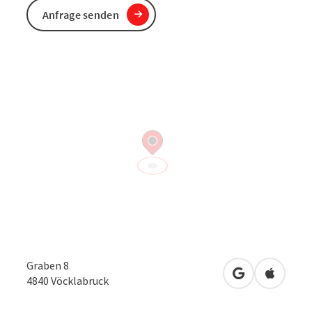
Anfrage senden
Graben 8
in Google Map
in Apple
4840
Vöcklabruck