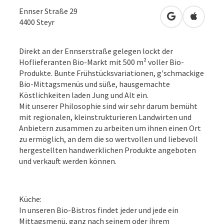
Ennser Straße 29
in Google Map
in Apple
4400
Steyr
Direkt an der Ennserstraße gelegen lockt der
Hoflieferanten Bio-Markt mit 500 m² voller Bio-
Produkte. Bunte Frühstücksvariationen, g'schmackige
Bio-Mittagsmenüs und süße, hausgemachte
Köstlichkeiten laden Jung und Alt ein.
Mit unserer Philosophie sind wir sehr darum bemüht
mit regionalen, kleinstrukturieren Landwirten und
Anbietern zusammen zu arbeiten um ihnen einen Ort
zu ermöglich, an dem die so wertvollen und liebevoll
hergestellten handwerklichen Produkte angeboten
und verkauft werden können.
Küche:
In unseren Bio-Bistros findet jeder und jede ein
Mittagsmenü, ganz nach seinem oder ihrem