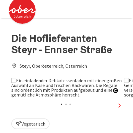
Accesskey
Accesskey
Zum Inhalt
Zum Seitenanfang
[0]
[2]
Die Hoflieferanten
Steyr - Ennser Straße
Steyr, Oberösterreich, Österreich
Copyri
nächst
Vegetarisch