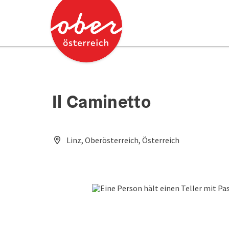
Accesskey
Accesskey
Zum Inhalt
Zum Seitenanfang
[0]
[2]
Il Caminetto
Linz, Oberösterreich, Österreich