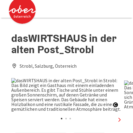
Accesskey
Accesskey
Zum Inhalt
Zum Seitenanfang
[0]
[2]
dasWIRTSHAUS in der
alten Post_Strobl
Strobl, Salzburg, Österreich
Copyri
nächst