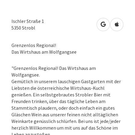
Ischler Straße 1
in Google Map
in Apple
5350
Strobl
Grenzenlos Regional!
Das Wirtshaus am Wolfgangsee
"Grenzenlos Regional! Das Wirtshaus am
Wolfgangsee.
Gemütlich in unserem lauschigen Gastgarten mit der
Liebsten die österreichische Wirtshaus-Kuchl
genießen. Ein selbstgebrautes Strobler Bier mit
Freunden trinken, über das tägliche Leben am
Stammtisch plaudern, oder doch einfach ein gutes
Gläschen Wein aus unserer feinen nicht alltäglichen
Weinkarte genüsslich schlürfen. Bei uns ist jede/jeder
herzlich Willkommen um mit uns auf das Schöne im
Leben anzustoßen.