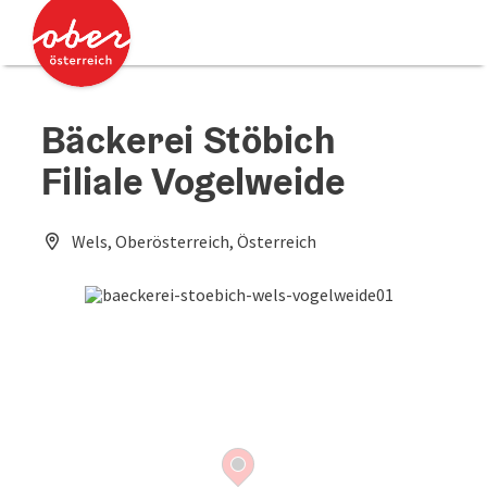
Accesskey
Accesskey
Zum Inhalt
Zum Seitenanfang
[0]
[2]
Bäckerei Stöbich
Filiale Vogelweide
Wels, Oberösterreich, Österreich