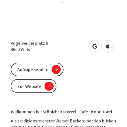
Vogelweiderplatz 9
in Google Maps
in Apple 
4600
Wels
Anfrage senden
Zur Website
Willkommen bei Stöbich: Bäckerei - Cafe - Konditorei
Als traditionsreichster Welser Bäckereibetrieb blicken
wir mit Stolz auf einen breiten Erfahrungsschatz