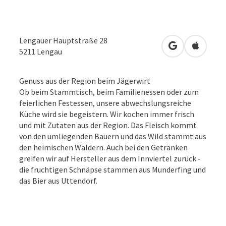
Lengauer Hauptstraße 28
in Google Map
in Apple
5211
Lengau
Genuss aus der Region beim Jägerwirt
Ob beim Stammtisch, beim Familienessen oder zum
feierlichen Festessen, unsere abwechslungsreiche
Küche wird sie begeistern. Wir kochen immer frisch
und mit Zutaten aus der Region. Das Fleisch kommt
von den umliegenden Bauern und das Wild stammt aus
den heimischen Wäldern. Auch bei den Getränken
greifen wir auf Hersteller aus dem Innviertel zurück -
die fruchtigen Schnäpse stammen aus Munderfing und
das Bier aus Uttendorf.