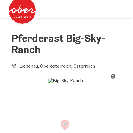
Accesskey
Accesskey
Zum Inhalt
Zum Seitenanfang
[0]
[2]
Pferderast Big-Sky-
Ranch
Liebenau, Oberösterreich, Österreich
Copyrig