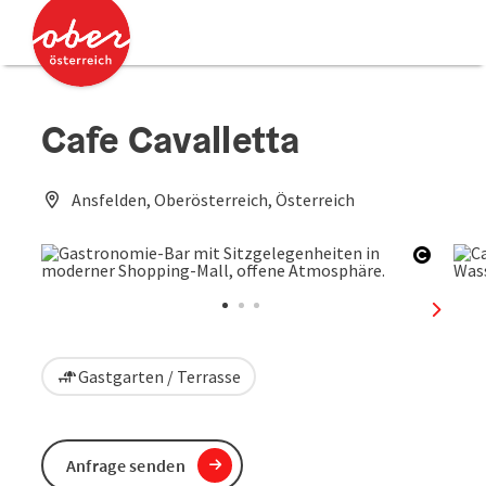
Accesskey
Accesskey
Zum Inhalt
Zum Seitenanfang
[0]
[2]
Cafe Cavalletta
Ansfelden, Oberösterreich, Österreich
Copyri
nächst
Gastgarten / Terrasse
Anfrage senden