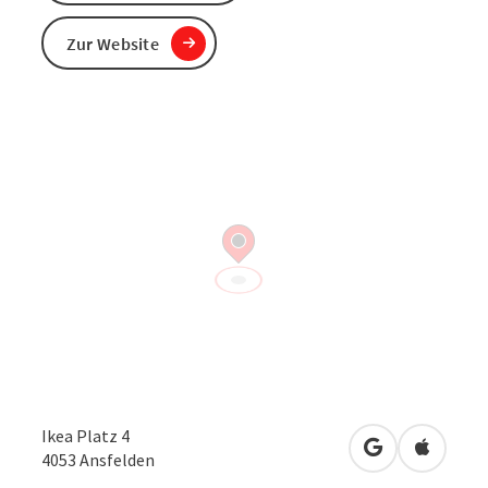
Zur Website
Ikea Platz 4
in Google Map
in Apple
4053
Ansfelden